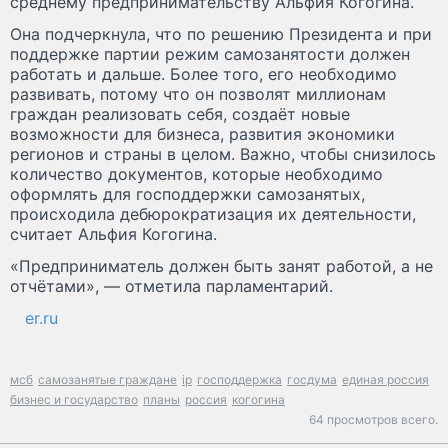
среднему предпринимательству Альфия Когогина.
Она подчеркнула, что по решению Президента и при
поддержке партии режим самозанятости должен
работать и дальше. Более того, его необходимо
развивать, потому что он позволят миллионам
граждан реализовать себя, создаёт новые
возможности для бизнеса, развития экономики
регионов и страны в целом. Важно, чтобы снизилось
количество документов, которые необходимо
оформлять для господдержки самозанятых,
происходила дебюрократизация их деятельности,
считает Альфия Когогина.
«Предприниматель должен быть занят работой, а не
отчётами», — отметила парламентарий.
er.ru
мсб
самозанятые граждане
ip
господдержка
госдума
единая россия
бизнес и государство
планы
россия
когогина
64 просмотров всего.