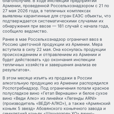
благополучие. В ходе инспекции предприятий
Армении, проведенной Россельхознадзором с 21 по
27 мая 2026 года, в тепличных комплексах
выявлены карантинные для стран ЕАЭС объекты, что
подтверждается систематическими случаями их
обнаружения при ввозе — 181 случай с начала года,
сообщило ведомство.
Ранее в мае Россельхознадзор ограничил ввоз в
Россию цветочной продукции из Армении. Мера
вступила в силу 22 мая. Она коснулась продукции
происхождением и отправлением из Армении и
будет действовать «до окончания инспекции
тепличных хозяйств и завершения анализа ее
результатов».
В этом месяце изъять из продажи в России
алкогольную продукцию из Армении распорядился
Роспотребнадзор. Под ограничения попали красное
полусладкое вино «Гетап Вернашен» и белое сухое
вино «Веди Алко» из линейки «Легенды ARNI»
(производитель «ВЕДИ-АЛКО»), а также «Армянский
коньяк 5 звезд» Абовянского коньячного завода и
семилетний коньяк «Шахназарян ХО» винно-