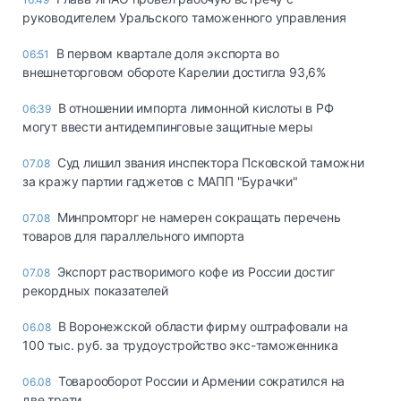
руководителем Уральского таможенного управления
В первом квартале доля экспорта во
06:51
внешнеторговом обороте Карелии достигла 93,6%
В отношении импорта лимонной кислоты в РФ
06:39
могут ввести антидемпинговые защитные меры
Суд лишил звания инспектора Псковской таможни
07.08
за кражу партии гаджетов с МАПП "Бурачки"
Минпромторг не намерен сокращать перечень
07.08
товаров для параллельного импорта
Экспорт растворимого кофе из России достиг
07.08
рекордных показателей
В Воронежской области фирму оштрафовали на
06.08
100 тыс. руб. за трудоустройство экс-таможенника
Товарооборот России и Армении сократился на
06.08
две трети