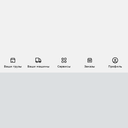
Ваши грузы
Ваши машины
Сервисы
Заказы
Профиль
АВТОМАТИЗАЦИЯ ПЕРЕВОЗОК
Площадки
Заказы
Торги
Тендеры
АТИ-Доки
GPS-мониторинг
АТИ Мессенджер
Цепочки грузов
API ATI.SU