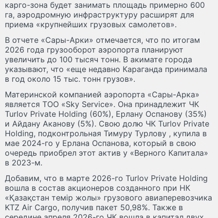
карго-зона будет занимать площадь примерно 600
га, аэродромную инфраструктуру расширят для
приема «крупнейших грузовых самолетов».
В отчете «Сары-Арки» отмечается, что по итогам
2026 года грузооборот аэропорта планируют
увеличить до 100 тысяч тонн. В акимате города
указывают, что «еще недавно Караганда принимала
в год около 15 тыс. тонн грузов».
Материнской компанией аэропорта «Сары-Арка»
является ТОО «Sky Service». Она принадлежит ЧК
Turlov Private Holding (60%), Ерлану Оспанову (35%)
и Айдану Аканову (5%). Свою долю ЧК Turlov Private
Holding, подконтрольная Тимуру Турлову , купила в
мае 2024-го у Ерлана Оспанова, который в свою
очередь приобрел этот актив у «Верного Капитала»
в 2023-м.
Добавим, что в марте 2026-го Turlov Private Holding
вошла в состав акционеров созданного при НК
«Қазақстан темір жолы» грузового авиаперевозчика
KTZ Air Cargo, получив пакет 50,98%. Также в
середине апреля 2026-го ЧК вошла в капитал двух