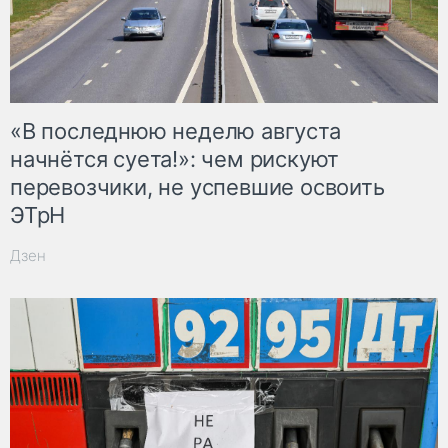
«В последнюю неделю августа
начнётся суета!»: чем рискуют
перевозчики, не успевшие освоить
ЭТрН
Дзен