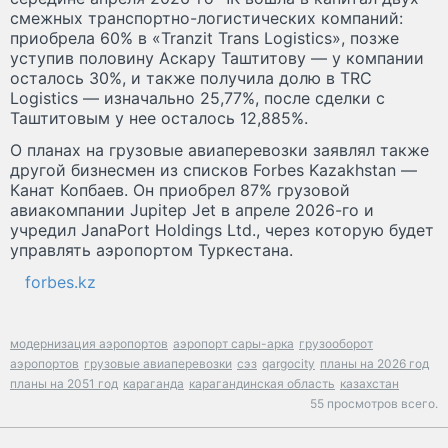
смежных транспортно-логистических компаний:
приобрела 60% в «Tranzit Trans Logistics», позже
уступив половину Аскару Таштитову — у компании
осталось 30%, и также получила долю в TRC
Logistics — изначально 25,77%, после сделки с
Таштитовым у нее осталось 12,885%.
О планах на грузовые авиаперевозки заявлял также
другой бизнесмен из списков Forbes Kazakhstan —
Канат Копбаев. Он приобрел 87% грузовой
авиакомпании Jupitep Jet в апреле 2026-го и
учредил JanaPort Holdings Ltd., через которую будет
управлять аэропортом Туркестана.
forbes.kz
модернизация аэропортов
аэропорт сары-арка
грузооборот
аэропортов
грузовые авиаперевозки
сэз
qargocity
планы на 2026 год
планы на 2051 год
караганда
карагандинская область
казахстан
55 просмотров всего.