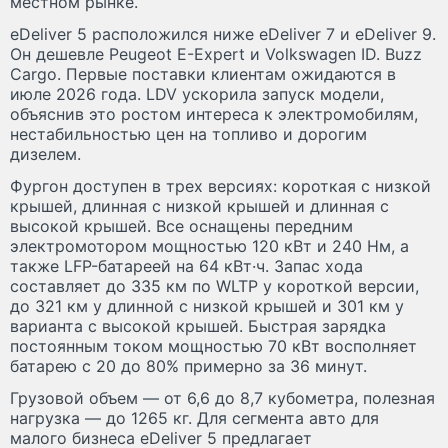
местном рынке.
eDeliver 5 расположился ниже eDeliver 7 и eDeliver 9.
Он дешевле Peugeot E-Expert и Volkswagen ID. Buzz
Cargo. Первые поставки клиентам ожидаются в
июле 2026 года. LDV ускорила запуск модели,
объяснив это ростом интереса к электромобилям,
нестабильностью цен на топливо и дорогим
дизелем.
Фургон доступен в трех версиях: короткая с низкой
крышей, длинная с низкой крышей и длинная с
высокой крышей. Все оснащены передним
электромотором мощностью 120 кВт и 240 Нм, а
также LFP-батареей на 64 кВт·ч. Запас хода
составляет до 335 км по WLTP у короткой версии,
до 321 км у длинной с низкой крышей и 301 км у
варианта с высокой крышей. Быстрая зарядка
постоянным током мощностью 70 кВт восполняет
батарею с 20 до 80% примерно за 36 минут.
Грузовой объем — от 6,6 до 8,7 кубометра, полезная
нагрузка — до 1265 кг. Для сегмента авто для
малого бизнеса eDeliver 5 предлагает