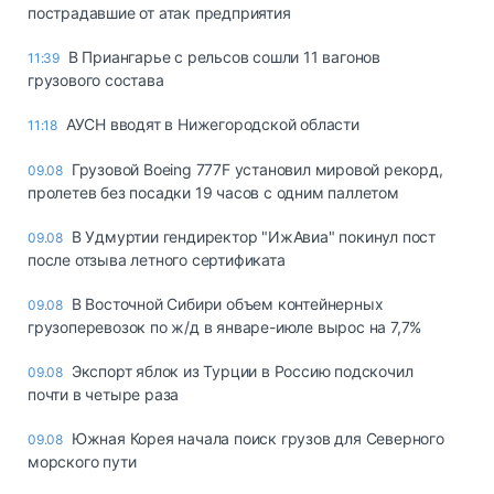
пострадавшие от атак предприятия
В Приангарье с рельсов сошли 11 вагонов
11:39
грузового состава
АУСН вводят в Нижегородской области
11:18
Грузовой Boeing 777F установил мировой рекорд,
09.08
пролетев без посадки 19 часов с одним паллетом
В Удмуртии гендиректор "ИжАвиа" покинул пост
09.08
после отзыва летного сертификата
В Восточной Сибири объем контейнерных
09.08
грузоперевозок по ж/д в январе-июле вырос на 7,7%
Экспорт яблок из Турции в Россию подскочил
09.08
почти в четыре раза
Южная Корея начала поиск грузов для Северного
09.08
морского пути