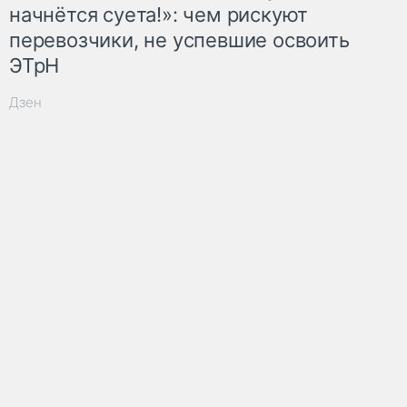
начнётся суета!»: чем рискуют
перевозчики, не успевшие освоить
ЭТрН
Дзен