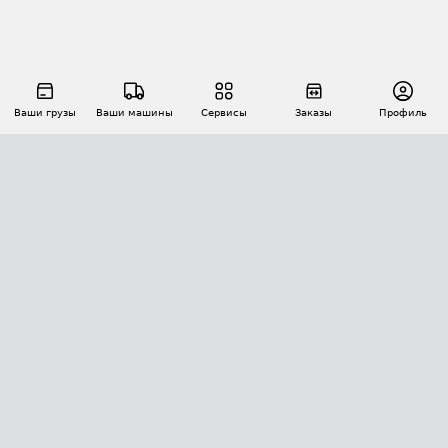
Ваши грузы
Ваши машины
Сервисы
Заказы
Профиль
АВТОМАТИЗАЦИЯ ПЕРЕВОЗОК
Площадки
Заказы
Торги
Тендеры
АТИ-Доки
GPS-мониторинг
АТИ Мессенджер
Цепочки грузов
API ATI.SU
ПОЛЕЗНОЕ
Расчет расстояний
БЕЗОПАСНОСТЬ
Академия ATI.SU
ATI.SU о безопасности
Звезды ATI.SU на вашем сайте
КОНТАКТЫ И ТАРИФЫ