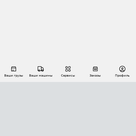
Ваши грузы
Ваши машины
Сервисы
Заказы
Профиль
АВТОМАТИЗАЦИЯ ПЕРЕВОЗОК
Площадки
Заказы
Торги
Тендеры
АТИ-Доки
GPS-мониторинг
АТИ Мессенджер
Цепочки грузов
API ATI.SU