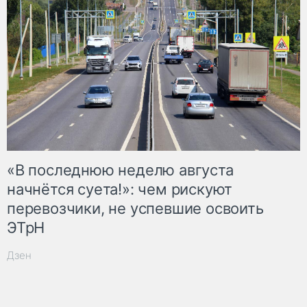
«В последнюю неделю августа
начнётся суета!»: чем рискуют
перевозчики, не успевшие освоить
ЭТрН
Дзен