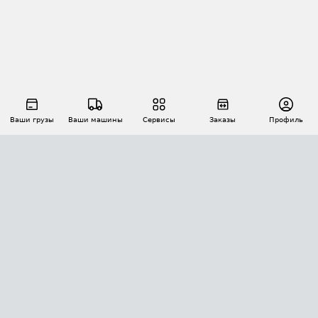
Ваши грузы
Ваши машины
Сервисы
Заказы
Профиль
АВТОМАТИЗАЦИЯ ПЕРЕВОЗОК
Площадки
Заказы
Торги
Тендеры
АТИ-Доки
GPS-мониторинг
АТИ Мессенджер
Цепочки грузов
API ATI.SU
ПОЛЕЗНОЕ
Расчет расстояний