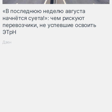
«В последнюю неделю августа
начнётся суета!»: чем рискуют
перевозчики, не успевшие освоить
ЭТрН
Дзен