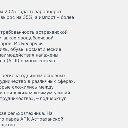
ам 2025 года товарооборот
вырос на 35%, а импорт – более
стребованность астраханской
оставках овощебахчевой
варов. Из Беларуси
иль, обувь, косметические
взаимодействия налажены
са (АПК) в могилевскую
я региона одним из основных
удничество в различных сферах.
торые сложились между
, и приложим максимум усилий
трудничества», – подчеркнул
ая сельхозтехника. На
го парка АПК Астраханской
одства.