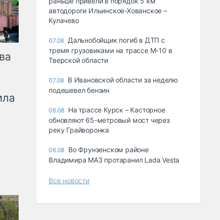
раньше привели в порядок 5 км
автодороги Ильинское-Хованское –
Кулачево
Дальнобойщик погиб в ДТП с
07.08
тремя грузовиками на трассе М-10 в
ва
Тверской области
В Ивановской области за неделю
07.08
подешевел бензин
ила
На трассе Курск – Касторное
06.08
обновляют 65-метровый мост через
реку Грайворонка
Во Фрунзенском районе
06.08
Владимира МАЗ протаранил Lada Vesta
Все новости