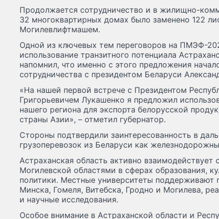
Продолжается сотрудничество и в жилищно-комму
32 многоквартирных домах было заменено 122 ли
Могилевлифтмашем.
Одной из ключевых тем переговоров на ПМЭФ-202
использование транзитного потенциала Астрахан
напомнил, что именно с этого предложения начал
сотрудничества с президентом Беларуси Александ
«На нашей первой встрече с Президентом Респуб
Григорьевичем Лукашенко я предложил использо
нашего региона для экспорта белорусской продук
страны Азии», – отметил губернатор.
Стороны подтвердили заинтересованность в дал
грузоперевозок из Беларуси как железнодорожны
Астраханская область активно взаимодействует с
Могилевской областями в сферах образования, к
политики. Местные университеты поддерживают п
Минска, Гомеля, Витебска, Гродно и Могилева, р
и научные исследования.
Особое внимание в Астраханской области и Респ