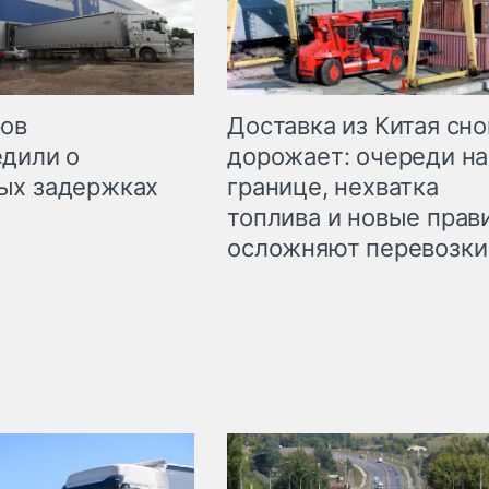
Доставка из Китая сно
ров
дорожает: очереди на
дили о
границе, нехватка
ых задержках
топлива и новые прав
осложняют перевозки