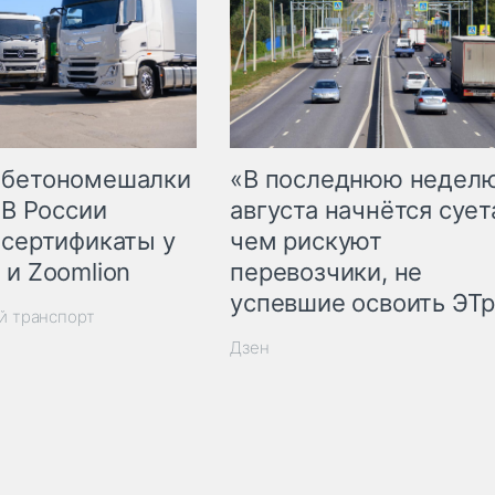
 бетономешалки
«В последнюю недел
 В России
августа начнётся суета
 сертификаты у
чем рискуют
 и Zoomlion
перевозчики, не
успевшие освоить ЭТ
й транспорт
Дзен