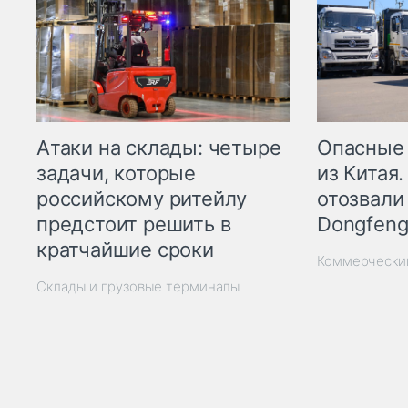
Опасные
Атаки на склады: четыре
из Китая.
задачи, которые
отозвали
российскому ритейлу
Dongfeng
предстоит решить в
кратчайшие сроки
Коммерчески
Склады и грузовые терминалы