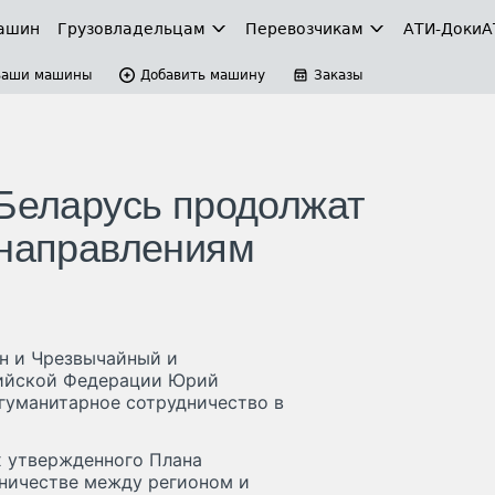
ашин
Грузовладельцам
Перевозчикам
АТИ-Доки
А
Ваши машины
Добавить машину
Заказы
 Беларусь продолжат
 направлениям
н и Чрезвычайный и
сийской Федерации Юрий
гуманитарное сотрудничество в
х утвержденного Плана
ничестве между регионом и