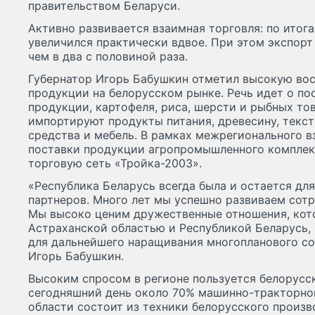
правительством Беларуси.
Активно развивается взаимная торговля: по итог
увеличился практически вдвое. При этом экспорт 
чем в два с половиной раза.
Губернатор Игорь Бабушкин отметил высокую во
продукции на белорусском рынке. Речь идет о п
продукции, картофеля, риса, шерсти и рыбных то
импортируют продукты питания, древесину, текст
средства и мебель. В рамках межрегионального 
поставки продукции агропромышленного комплек
торговую сеть «Тройка-2003».
«Республика Беларусь всегда была и остается дл
партнеров. Много лет мы успешно развиваем сотр
Мы высоко ценим дружественные отношения, ко
Астраханской областью и Республикой Беларусь
для дальнейшего наращивания многопланового со
Игорь Бабушкин.
Высоким спросом в регионе пользуется белорусск
сегодняшний день около 70% машинно-тракторно
области состоит из техники белорусского произв