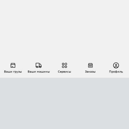
Ваши грузы
Ваши машины
Сервисы
Заказы
Профиль
АВТОМАТИЗАЦИЯ ПЕРЕВОЗОК
Площадки
Заказы
Торги
Тендеры
АТИ-Доки
GPS-мониторинг
АТИ Мессенджер
Цепочки грузов
API ATI.SU