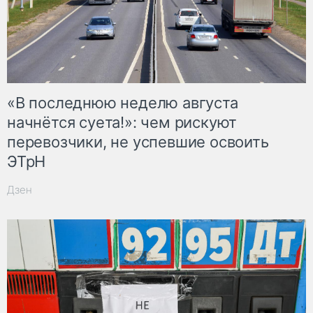
«В последнюю неделю августа
начнётся суета!»: чем рискуют
перевозчики, не успевшие освоить
ЭТрН
Дзен