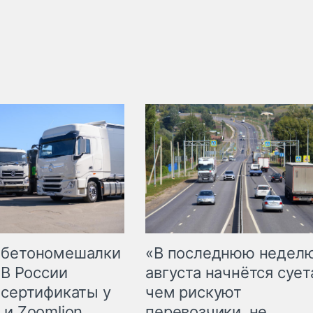
 бетономешалки
«В последнюю недел
 В России
августа начнётся суета
 сертификаты у
чем рискуют
 и Zoomlion
перевозчики, не