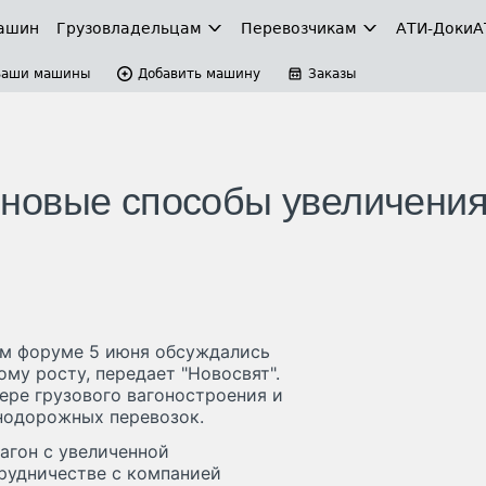
ашин
Грузовладельцам
Перевозчикам
АТИ-Доки
А
Ваши машины
Добавить машину
Заказы
новые способы увеличени
м форуме 5 июня обсуждались
му росту, передает "Новосвят".
ере грузового вагоностроения и
нодорожных перевозок.
агон с увеличенной
рудничестве с компанией