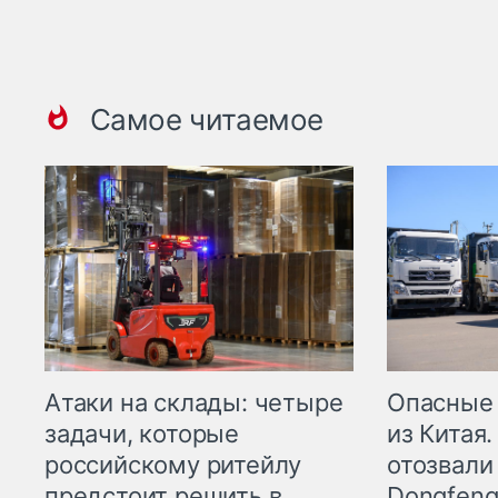
Самое читаемое
Опасные
Атаки на склады: четыре
из Китая.
задачи, которые
отозвали
российскому ритейлу
Dongfeng
предстоит решить в