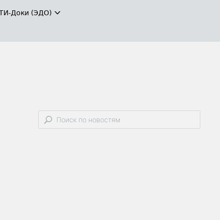
ТИ-Доки (ЭДО)
я