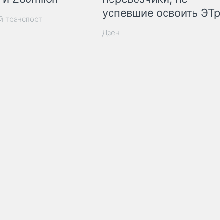
успевшие освоить ЭТ
й транспорт
Дзен