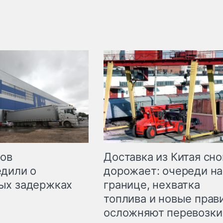
Доставка из Китая сно
ров
дорожает: очереди на
дили о
границе, нехватка
ых задержках
топлива и новые прав
осложняют перевозки