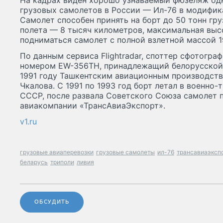
На кадрах виден хорошо узнаваемый фюзеляж од
грузовых самолетов в России — Ил-76 в модифик
Самолет способен принять на борт до 50 тонн гру
полета — 8 тысяч километров, максимальная высо
подниматься самолет с полной взлетной массой 1
По данным сервиса Flightradar, споттер сфотогр
номером EW-356TH, принадлежащий белорусской
1991 году Ташкентским авиационным производст
Чкалова. С 1991 по 1993 год борт летал в военно
СССР, после развала Советского Союза самолет 
авиакомпании «ТрансАвиаЭкспорт».
v1.ru
грузовые авиаперевозки
грузовые самолеты
ил-76
трансавиаэксп
беларусь
триполи
ливия
ОБСУДИТЬ