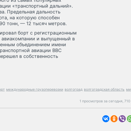
ного из самых популярных
ации «транспортный дальний».
за. Предельная дальность
та, на которую способен
90 тонн, — 12 тысяч метров.
афировал борт с регистрационным
 авиакомпании и выпущенный в
венным объединением имени
-транспортной авиации ВВС
перешел в собственность
орт
международные грузоперевозки
волгоград
волгоградская область
ми
1 просмотров за сегодня,
710