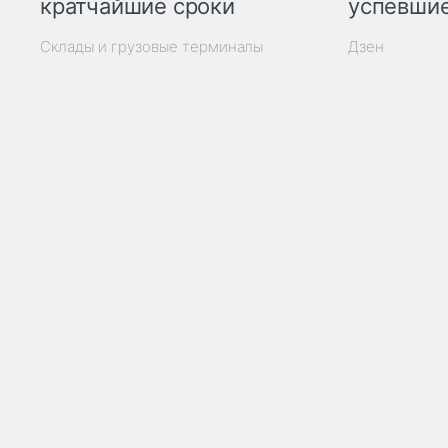
кратчайшие сроки
успевшие
Склады и грузовые терминалы
Дзен