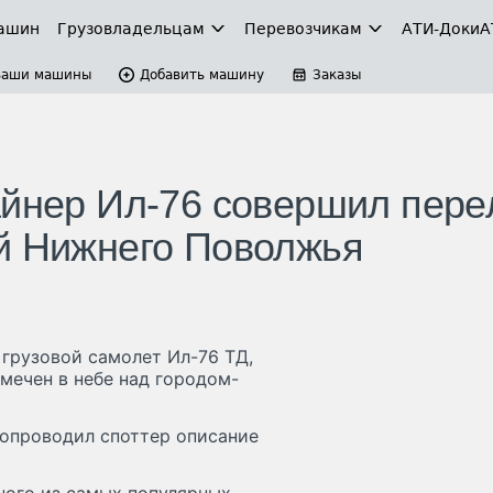
ашин
Грузовладельцам
Перевозчикам
АТИ-Доки
А
Ваши машины
Добавить машину
Заказы
айнер Ил-76 совершил пере
й Нижнего Поволжья
грузовой самолет Ил-76 ТД,
мечен в небе над городом-
сопроводил споттер описание