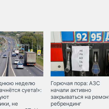
Горючая пора: АЗС
еднюю неделю
начали активно
ачнётся суета!»:
закрываться на ремон
куют
ребрендинг
ики, не