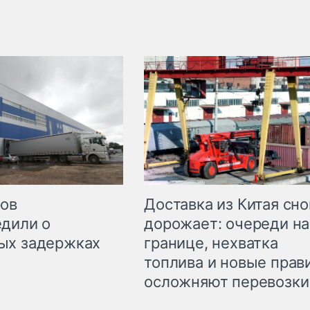
Доставка из Китая сно
ров
дорожает: очереди на
дили о
границе, нехватка
ых задержках
топлива и новые прав
осложняют перевозки