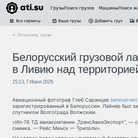
Грузы
Поиск грузов
Машины
Поиск м
Все сервисы
Ваши грузы
Добавить груз
← Логистика, грузы
Белорусский грузовой л
в Ливию над территорие
15:13, 7 Июня 2026
Авиационный фотограф Глеб Саранцев
запечатлел
зарегистрированный в Белоруссии. Лайнер был за
спутником Волгограда Волжским.
«Ил-76 ТД авиакомпании „ТрансАвиаЭкспорт“, — 
снимка. — Рейс Минск — Триполи».