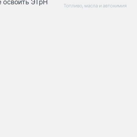
 освоить ЭТрН
Топливо, масла и автохимия