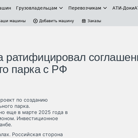
ашин
Грузовладельцам
Перевозчикам
АТИ-Доки
А
Ваши машины
Добавить машину
Заказы
а ратифицировал соглашен
го парка с РФ
проект по созданию
ного парка.
о еще в марте 2025 года в
моном. Инвестиционное
анбе.
лах. Российская сторона