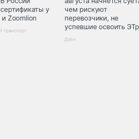
 В России
августа начнётся суета
 сертификаты у
чем рискуют
 и Zoomlion
перевозчики, не
успевшие освоить ЭТ
й транспорт
Дзен