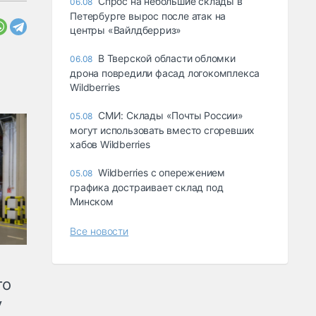
Спрос на небольшие склады в
06.08
Петербурге вырос после атак на
центры «Вайлдберриз»
В Тверской области обломки
06.08
дрона повредили фасад логокомплекса
Wildberries
СМИ: Склады «Почты России»
05.08
могут использовать вместо сгоревших
хабов Wildberries
Wildberries с опережением
05.08
графика достраивает склад под
Минском
Все новости
го
у