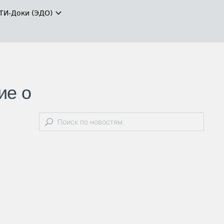
ТИ-Доки (ЭДО)
ие о