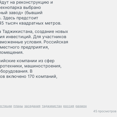
йдут на реконструкцию и
ехнопарка выбрано
ный завод» (бывший
. Здесь предстоит
5 тысяч квадратных метров.
 Таджикистана, создание новых
ия инвестиций. Для участников
аможенные условия. Российская
местного предприятия,
помещения.
сийские компании из сфер
ротехники, машиностроения,
борудования. В
ов включено 170 компаний,
естиции
планы
заседания
таджикистан
россия
рахмон
45 просмотров 