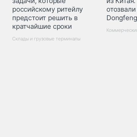
из Китая.
задачи, которые
отозвали
российскому ритейлу
Dongfeng
предстоит решить в
кратчайшие сроки
Коммерчески
Склады и грузовые терминалы