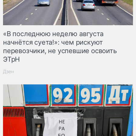
«В последнюю неделю августа
начнётся суета!»: чем рискуют
перевозчики, не успевшие освоить
ЭТрН
Дзен