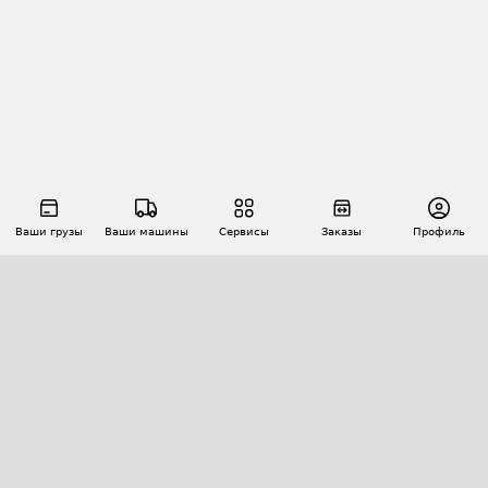
Ваши грузы
Ваши машины
Сервисы
Заказы
Профиль
АВТОМАТИЗАЦИЯ ПЕРЕВОЗОК
Площадки
Заказы
Торги
Тендеры
АТИ-Доки
GPS-мониторинг
АТИ Мессенджер
Цепочки грузов
API ATI.SU
ПОЛЕЗНОЕ