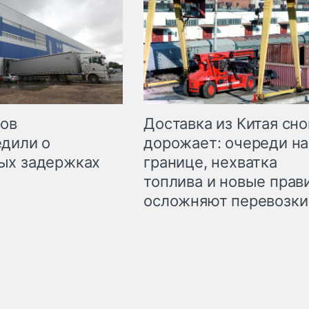
Доставка из Китая сно
ров
дорожает: очереди на
дили о
границе, нехватка
ых задержках
топлива и новые прав
осложняют перевозки