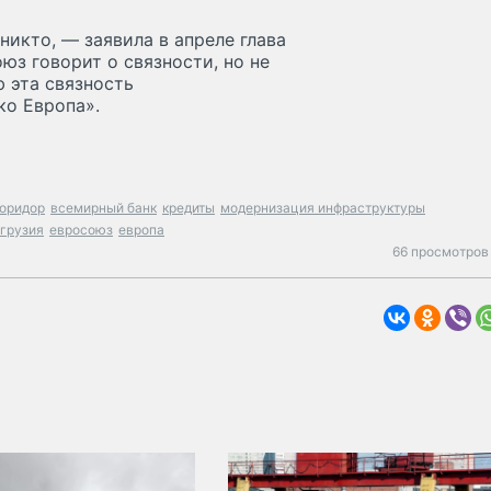
никто, — заявила в апреле глава
з говорит о связности, но не
ю эта связность
ко Европа».
коридор
всемирный банк
кредиты
модернизация инфраструктуры
грузия
евросоюз
европа
66 просмотров 