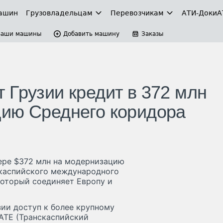
ашин
Грузовладельцам
Перевозчикам
АТИ-Доки
А
Ваши машины
Добавить машину
Заказы
 Грузии кредит в 372 млн
цию Среднего коридора
мере $372 млн на модернизацию
скаспийского международного
оторый соединяет Европу и
ии доступ к более крупному
ATE (Транскаспийский