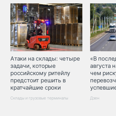
Атаки на склады: четыре
«В посл
задачи, которые
августа н
российскому ритейлу
чем рис
предстоит решить в
перевозч
кратчайшие сроки
успевшие
Склады и грузовые терминалы
Дзен