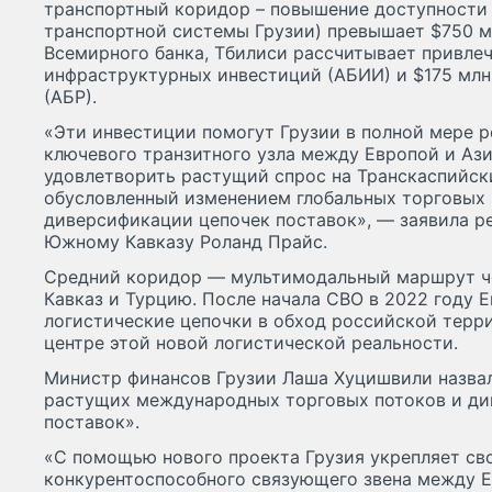
транспортный коридор – повышение доступности
транспортной системы Грузии) превышает $750 м
Всемирного банка, Тбилиси рассчитывает привлеч
инфраструктурных инвестиций (АБИИ) и $175 млн 
(АБР).
«Эти инвестиции помогут Грузии в полной мере р
ключевого транзитного узла между Европой и Аз
удовлетворить растущий спрос на Транскаспийск
обусловленный изменением глобальных торговых
диверсификации цепочек поставок», — заявила р
Южному Кавказу Роланд Прайс.
Средний коридор — мультимодальный маршрут ч
Кавказ и Турцию. После начала СВО в 2022 году 
логистические цепочки в обход российской терри
центре этой новой логистической реальности.
Министр финансов Грузии Лаша Хуцишвили назва
растущих международных торговых потоков и ди
поставок».
«С помощью нового проекта Грузия укрепляет св
конкурентоспособного связующего звена между Е