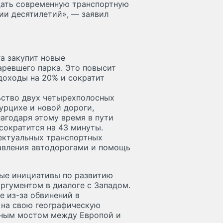
ать современную транспортную
нии десятилетий», — заявил
а закупит новые
ревшего парка. Это повысит
доходы на 20% и сократит
ьство двух четырехполосных
урцихе и новой дороги,
агодаря этому время в пути
сократится на 43 минуты.
ектуальных транспортных
равления автодорогами и помощь
ные инициативы по развитию
ргументом в диалоге с Западом.
е из-за обвинений в
у на свою географическую
тным мостом между Европой и