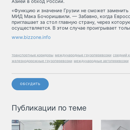
Азией в обход России.
«Функцию и значение Грузии не сможет заменить 
МИД Мака Бочоришвили. — Забавно, когда Евросою
приглашает за стол главную страну, через котору
осуществляется. В этом случае проигрывает толь
www.bizzone.info
транспортные коридоры
международные грузоперевозки
средний 
железнодорожные грузоперевозки
международные автоперевозки
ОБСУДИТЬ
Публикации по теме