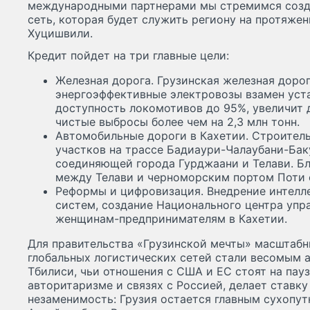
международными партнерами мы стремимся созд
сеть, которая будет служить региону на протяже
Хуцишвили.
Кредит пойдет на три главные цели:
Железная дорога. Грузинская железная дорог
энергоэффективные электровозы взамен уста
доступность локомотивов до 95%, увеличит 
чистые выбросы более чем на 2,3 млн тонн.
Автомобильные дороги в Кахетии. Строител
участков на трассе Бадиаури-Чалаубани-Бак
соединяющей города Гурджаани и Телави. Бл
между Телави и черноморским портом Поти 
Реформы и цифровизация. Внедрение интелл
систем, создание Национального центра уп
женщинам-предпринимателям в Кахетии.
Для правительства «Грузинской мечты» масштаб
глобальных логистических сетей стали весомым а
Тбилиси, чьи отношения с США и ЕС стоят на пауз
авторитаризме и связях с Россией, делает ставк
незаменимость: Грузия остается главным сухопу