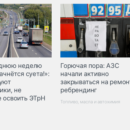
Горючая пора: АЗС
еднюю неделю
начали активно
ачнётся суета!»:
закрываться на ремон
куют
ребрендинг
ики, не
 освоить ЭТрН
Топливо, масла и автохимия