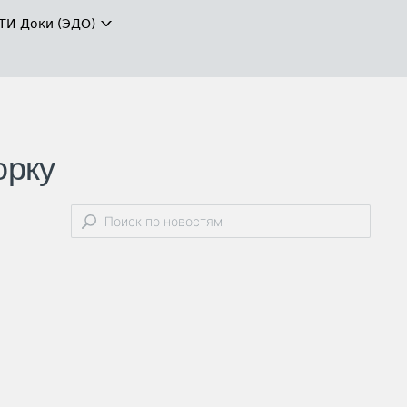
ТИ-Доки (ЭДО)
орку