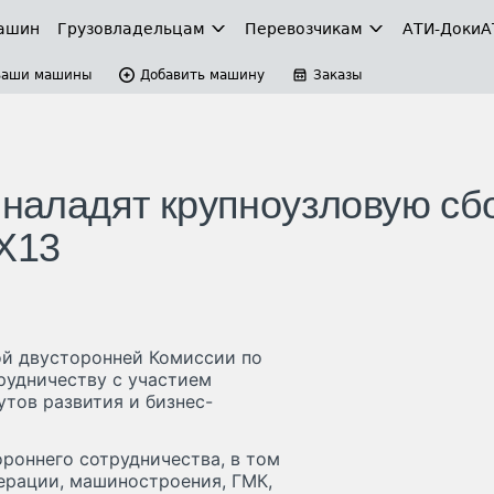
ашин
Грузовладельцам
Перевозчикам
АТИ-Доки
А
Ваши машины
Добавить машину
Заказы
 наладят крупноузловую сб
MX13
ой двусторонней Комиссии по
рудничеству с участием
утов развития и бизнес-
роннего сотрудничества, в том
ерации, машиностроения, ГМК,