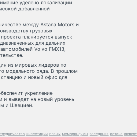
нимание уделено локализации
высокой добавленной
ничестве между Astana Motors и
роизводству грузовых
е проекта планируется выпуск
едназначенных для дальних
 автомобилей Volvo FMX13,
тельстве.
ин из мировых лидеров по
го модельного ряда. В прошлом
ю станцию и новый офис для
беспечит укрепление
и и выведет на новый уровень
м и Швецией.
трудничество
инвестиции
планы
меморандумы
заседания
астана
казахс