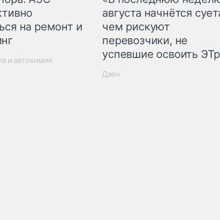
ктивно
августа начнётся суета
ься на ремонт и
чем рискуют
инг
перевозчики, не
успевшие освоить ЭТ
ла и автохимия
Дзен