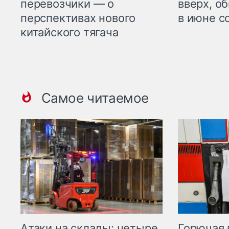
перевозчики — о
вверх, о
перспективах нового
в июне с
китайского тягача
Самое читаемое
Горючая 
Атаки на склады: четыре