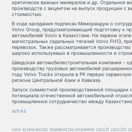
критически важных минералов и др. Отдельное в
производств с акцентом на выпуск продукции с 
стоимостью.
В ходе заседания подписан Меморандум о сотруд
Volvo Group, предусматривающий подготовку к п
автомобилей Volvo в Казахстане. На первом этап
магистральных седельных тягачей Volvo FH13, пр
перевозок. Также рассматривается производство
широко используемых в промышленности и строи
Шведская автомобилестроительная компания – од
производству грузовых автомобилей расширенно
году Volvo Trucks открыла в РК первую сервисну
региона Центральной Азии и Кавказа.
Запуск совместной производственной площадки о
потенциала отечественной автомобильной отрасл
промышленное сотрудничество между Казахстано
azh.kz
volvo
астана моторс
производство грузовиков
volvo fh
volvo fmx
со