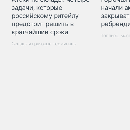
начали а
задачи, которые
закрыват
российскому ритейлу
ребренд
предстоит решить в
кратчайшие сроки
Топливо, мас
Склады и грузовые терминалы