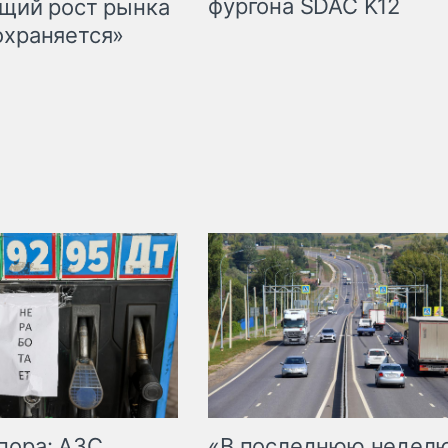
фургона SDAC K12
бщий рост рынка
охраняется»
пора: АЗС
«В последнюю недел