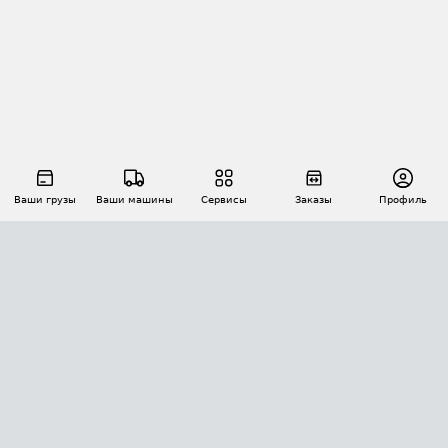
Ваши грузы
Ваши машины
Сервисы
Заказы
Профиль
АВТОМАТИЗАЦИЯ ПЕРЕВОЗОК
Площадки
Заказы
Торги
Тендеры
АТИ-Доки
GPS-мониторинг
АТИ Мессенджер
Цепочки грузов
API ATI.SU
ПОЛЕЗНОЕ