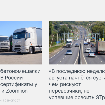
 бетономешалки
«В последнюю недел
 В России
августа начнётся суета
 сертификаты у
чем рискуют
 и Zoomlion
перевозчики, не
успевшие освоить ЭТ
й транспорт