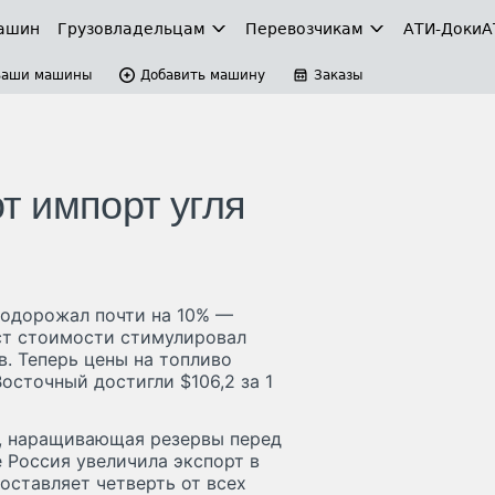
ашин
Грузовладельцам
Перевозчикам
АТИ-Доки
А
Ваши машины
Добавить машину
Заказы
т импорт угля
подорожал почти на 10% —
ост стоимости стимулировал
. Теперь цены на топливо
Восточный достигли $106,2 за 1
я, наращивающая резервы перед
 Россия увеличила экспорт в
составляет четверть от всех