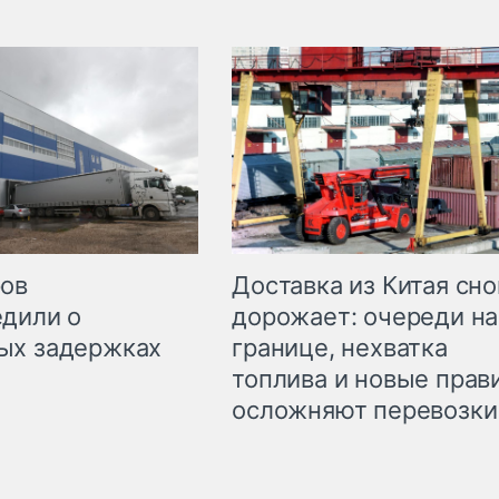
Доставка из Китая сно
ров
дорожает: очереди на
дили о
границе, нехватка
ых задержках
топлива и новые прав
осложняют перевозки