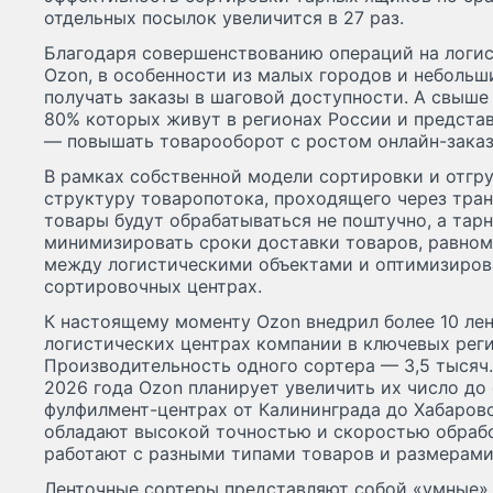
отдельных посылок увеличится в 27 раз.
Благодаря совершенствованию операций на логис
Ozon, в особенности из малых городов и небольш
получать заказы в шаговой доступности. А свыше
80% которых живут в регионах России и представ
— повышать товарооборот с ростом онлайн-заказ
В рамках собственной модели сортировки и отгр
структуру товаропотока, проходящего через тра
товары будут обрабатываться не поштучно, а тар
минимизировать сроки доставки товаров, равном
между логистическими объектами и оптимизирова
сортировочных центрах.
К настоящему моменту Ozon внедрил более 10 лен
логистических центрах компании в ключевых реги
Производительность одного сортера — 3,5 тысяч. 
2026 года Ozon планирует увеличить их число до
фулфилмент-центрах от Калининграда до Хабаров
обладают высокой точностью и скоростью обрабо
работают с разными типами товаров и размерами 
Ленточные сортеры представляют собой «умные» 