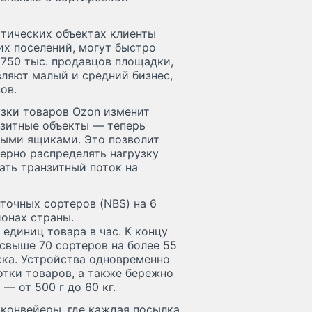
тических объектах клиенты
их поселений, могут быстро
 750 тыс. продавцов площадки,
ляют малый и средний бизнес,
ов.
узки товаров Ozon изменит
нзитные объекты — теперь
ными ящиками. Это позволит
ерно распределять нагрузку
ть транзитный поток на
точных сортеров (NBS) на 6
онах страны.
единиц товара в час. К концу
 свыше 70 сортеров на более 55
ска. Устройства одновременно
тки товаров, а также бережно
— от 500 г до 60 кг.
конвейеры, где каждая посылка