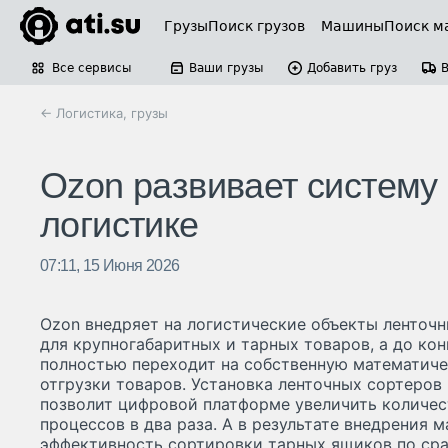
Грузы
Поиск грузов
Машины
Поиск м
Все сервисы
Ваши грузы
Добавить груз
← Логистика, грузы
Ozon развивает систему 
логистике
07:11, 15 Июня 2026
Ozon внедряет на логистические объекты ленточны
для крупногабаритных и тарных товаров, а до кон
полностью переходит на собственную математич
отгрузки товаров. Установка ленточных сортеров
позволит цифровой платформе увеличить количе
процессов в два раза. А в результате внедрения
эффективность сортировки тарных ящиков по ср