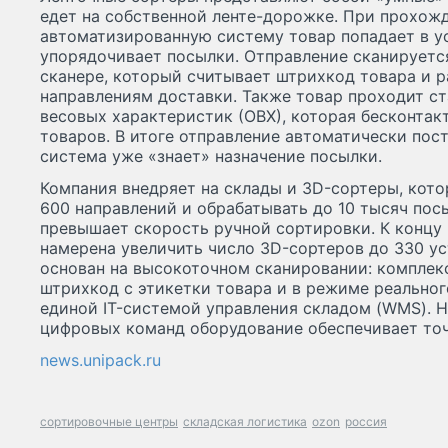
едет на собственной ленте-дорожке. При прохож
автоматизированную систему товар попадает в ус
упорядочивает посылки. Отправление сканируетс
сканере, который считывает штрихкод товара и 
направлениям доставки. Также товар проходит с
весовых характеристик (ОВХ), которая бесконтак
товаров. В итоге отправление автоматически пос
система уже «знает» назначение посылки.
Компания внедряет на склады и 3D-сортеры, кот
600 направлений и обрабатывать до 10 тысяч посы
превышает скорость ручной сортировки. К концу
намерена увеличить число 3D-сортеров до 330 у
основан на высокоточном сканировании: комплек
штрихкод с этикетки товара и в режиме реально
единой IT-системой управления складом (WMS). 
цифровых команд оборудование обеспечивает точ
news.unipack.ru
сортировочные центры
складская логистика
ozon
россия