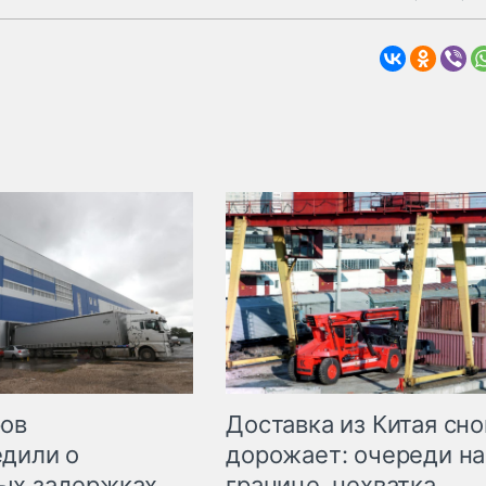
Доставка из Китая сно
ров
дорожает: очереди на
дили о
границе, нехватка
ых задержках