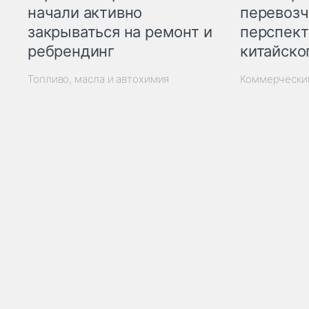
начали активно
перевозч
закрываться на ремонт и
перспект
ребрендинг
китайско
Топливо, масла и автохимия
Коммерчески