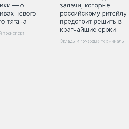
ики — о
задачи, которые
ивах нового
российскому ритейлу
го тягача
предстоит решить в
кратчайшие сроки
й транспорт
Склады и грузовые терминалы