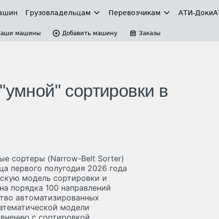
ашин
Грузовладельцам
Перевозчикам
АТИ-Доки
А
Ваши машины
Добавить машину
Заказы
"умной" сортировки в
е сортеры (Narrow-Belt Sorter)
ца первого полугодия 2026 года
ескую модель сортировки и
 на порядка 100 направлений
ство автоматизированных
 математической модели
авнению с сортировкой