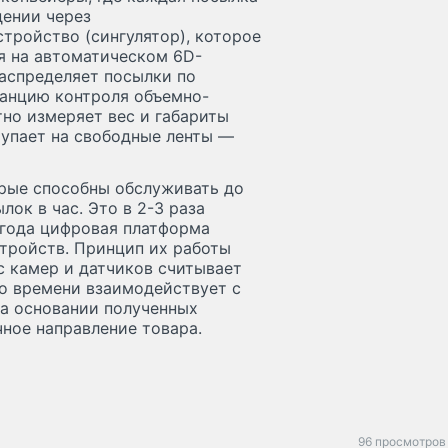
дении через
тройство (сингулятор), которое
я на автоматическом 6D-
распределяет посылки по
танцию контроля объемно-
тно измеряет вес и габариты
тупает на свободные ленты —
орые способны обслуживать до
лок в час. Это в 2-3 раза
 года цифровая платформа
стройств. Принцип их работы
с камер и датчиков считывает
го времени взаимодействует с
На основании полученных
ное направление товара.
96 просмотров 