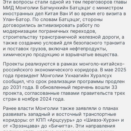
Эти вопросы стали одной из тем переговоров главы
МИД Монголии Батмунхийн Батцэцэг с министром
иностранных дел Китая Ван И во время его визита в
Улан-Батор. По словам Батцэцэг, стороны
договорились активизировать работу по
модернизации пограничных переходов,
строительству трансграничной железной дороги, а
также созданию условий для безопасного транзита
и поставок грузов, включая нефтепродукты,
химическую продукцию и взрывчатые вещества.
Проекты реализуются в рамках монголо-китайско-
российского экономического коридора. В мае 2025
года президент Монголии Ухнаагийн Хурэлсух
сообщил, что срок реализации программы продлен
до 2031 года. В обновленный перечень вошли 33
проекта, согласованные главами правительств трех
стран в ноябре 2024 года.
Ранее власти Монголии также заявляли о планах
развивать западный и восточный транспортные
коридоры: от КПП «Арцсуурь» до «Шивээ-Хурэн» и
от «Эрээнцава» до «Бичигта». Эти направления