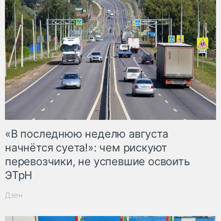
«В последнюю неделю августа
начнётся суета!»: чем рискуют
перевозчики, не успевшие освоить
ЭТрН
Дзен