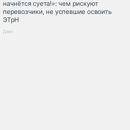
начнётся суета!»: чем рискуют
перевозчики, не успевшие освоить
ЭТрН
Дзен