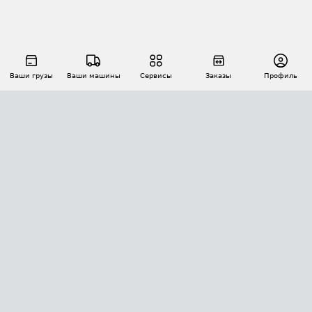
Ваши грузы
Ваши машины
Сервисы
Заказы
Профиль
АВТОМАТИЗАЦИЯ ПЕРЕВОЗОК
Площадки
Заказы
Торги
Тендеры
АТИ-Доки
GPS-мониторинг
АТИ Мессенджер
Цепочки грузов
API ATI.SU
ПОЛЕЗНОЕ
Расчет расстояний
БЕЗОПАСНОСТЬ
Академия ATI.SU
ATI.SU о безопасности
Звезды ATI.SU на вашем сайте
КОНТАКТЫ И ТАРИФЫ