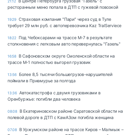
В центре Петербурга грузовая "Газель" с
21:12
ресторанным меню попала в ДТП с гужевой повозкой
Страховая компания "Пари" через суд в Туле
19:29
требует 29 млн руб. с автоперевозчика Kaz TralServiece
Под Чебоксарами на трассе М-7 в результате
18:22
столкновения с легковым авто перевернулась "Газель"
В Сафоновском округе Смоленской области на
16:58
трассе М-1 полностью выгорел грузовик
Более 8,5 тысячи большегрузов-нарушителей
13:56
поймали в Приамурье за полгода
Автокатастрофа с двумя грузовиками в
13:36
Оренбуржье: погибли два человека
В Екатериновском районе Саратовской области на
08:08
полевой дороге в ДТП с КамАЗом погибла женщина
В Уржумском районе на трассе Киров – Малмыж –
07.08