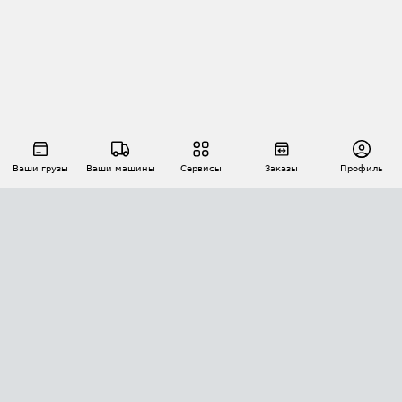
Ваши грузы
Ваши машины
Сервисы
Заказы
Профиль
АВТОМАТИЗАЦИЯ ПЕРЕВОЗОК
Площадки
Заказы
Торги
Тендеры
АТИ-Доки
GPS-мониторинг
АТИ Мессенджер
Цепочки грузов
API ATI.SU
ПОЛЕЗНОЕ