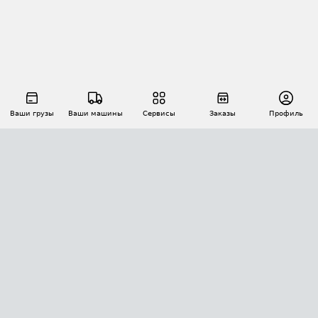
Ваши грузы
Ваши машины
Сервисы
Заказы
Профиль
АВТОМАТИЗАЦИЯ ПЕРЕВОЗОК
Площадки
Заказы
Торги
Тендеры
АТИ-Доки
GPS-мониторинг
АТИ Мессенджер
Цепочки грузов
API ATI.SU
ПОЛЕЗНОЕ
Расчет расстояний
БЕЗОПАСНОСТЬ