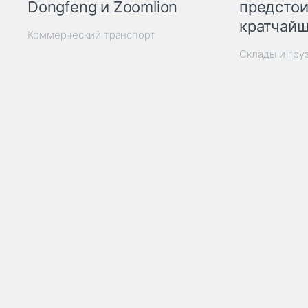
Dongfeng и Zoomlion
предстои
кратчайш
Коммерческий транспорт
Склады и гру