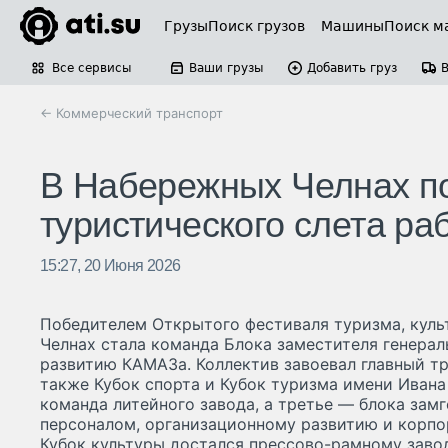
Грузы
Поиск грузов
Машины
Поиск м
Все сервисы
Ваши грузы
Добавить груз
← Коммерческий транспорт
В Набережных Челнах по
туристического слета р
15:27, 20 Июня 2026
Победителем Открытого фестиваля туризма, куль
Челнах стала команда Блока заместителя генерал
развитию КАМАЗа. Коллектив завоевал главный т
также Кубок спорта и Кубок туризма имени Ивана
команда литейного завода, а третье — блока зам
персоналом, организационному развитию и корпо
Кубок культуры достался прессово-рамному завод