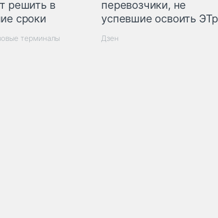
т решить в
перевозчики, не
ие сроки
успевшие освоить ЭТ
зовые терминалы
Дзен