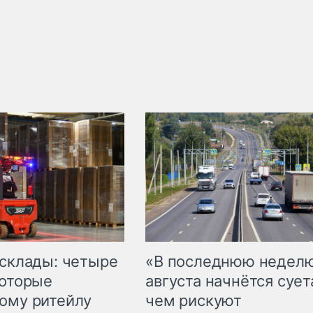
 склады: четыре
«В последнюю недел
которые
августа начнётся суета
ому ритейлу
чем рискуют