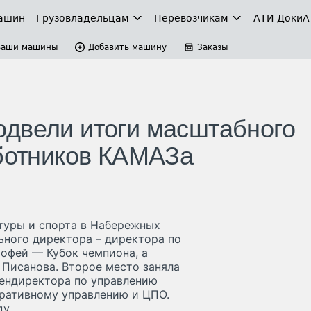
ашин
Грузовладельцам
Перевозчикам
АТИ-Доки
А
Ваши машины
Добавить машину
Заказы
двели итоги масштабного
аботников КАМАЗа
туры и спорта в Набережных
ьного директора – директора по
рофей — Кубок чемпиона, а
 Писанова. Второе место заняла
гендиректора по управлению
ративному управлению и ЦПО.
у.