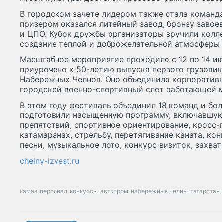
В городском зачете лидером также стала команд
призером оказался литейный завод, бронзу заво
и ЦПО. Кубок дружбы организаторы вручили колл
создание теплой и доброжелательной атмосферы 
Масштабное мероприятие проходило с 12 по 14 и
приурочено к 50-летию выпуска первого грузови
Набережных Челнов. Оно объединило корпоратив
городской военно-спортивный слет работающей 
В этом году фестиваль объединил 18 команд и бол
подготовили насыщенную программу, включавшую
препятствий, спортивное ориентирование, кросс-
катамаранах, стрельбу, перетягивание каната, ко
песни, музыкальное лото, конкурс визиток, захват
chelny-izvest.ru
камаз
персонал
конкурсы
автопром
набережные челны
татарстан