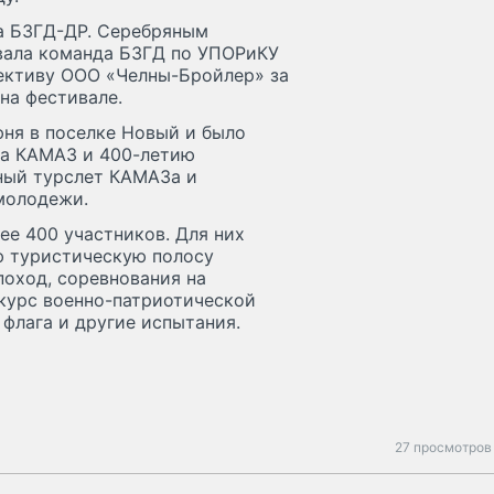
а БЗГД-ДР. Серебряным
евала команда БЗГД по УПОРиКУ
ективу ООО «Челны-Бройлер» за
на фестивале.
юня в поселке Новый и было
ка КАМАЗ и 400-летию
ный турслет КАМАЗа и
молодежи.
ее 400 участников. Для них
 туристическую полосу
поход, соревнования на
нкурс военно-патриотической
 флага и другие испытания.
27 просмотров 