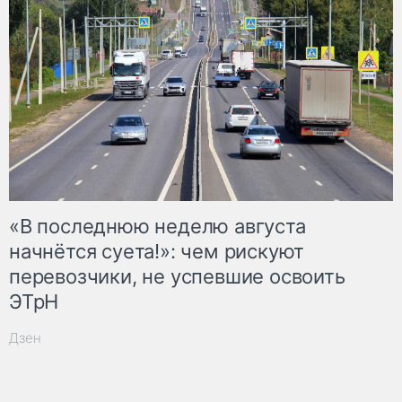
«В последнюю неделю августа
начнётся суета!»: чем рискуют
перевозчики, не успевшие освоить
ЭТрН
Дзен