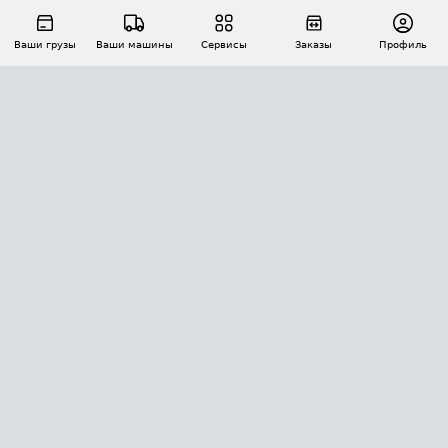
Ваши грузы
Ваши машины
Сервисы
Заказы
Профиль
АВТОМАТИЗАЦИЯ ПЕРЕВОЗОК
Площадки
Заказы
Торги
Тендеры
АТИ-Доки
GPS-мониторинг
АТИ Мессенджер
Цепочки грузов
API ATI.SU
ПОЛЕЗНОЕ
Расчет расстояний
БЕЗОПАСНОСТЬ
Академия ATI.SU
ATI.SU о безопасности
Звезды ATI.SU на вашем сайте
КОНТАКТЫ И ТАРИФЫ
Памятка по проверке контрагентов
Индекс ATI.SU FTL РФ
О системе ATI.SU
Светофор+
Средние ставки
ИНФОРМАЦИЯ
Контактная информация
Страхование