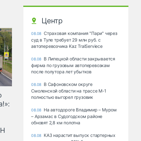
Центр
Страховая компания "Пари" через
08.08
суд в Туле требует 29 млн руб. с
автоперевозчика Kaz TralServiece
В Липецкой области закрывается
08.08
фирма по грузовым автоперевозкам
после полутора лет убытков
В Сафоновском округе
08.08
Смоленской области на трассе М-1
ю
полностью выгорел грузовик
!»:
На автодороге Владимир – Муром
08.08
– Арзамас в Судогодском районе
обновят 2,8 км полотна
рН
КАЗ нарастит выпуск стартерных
08.08