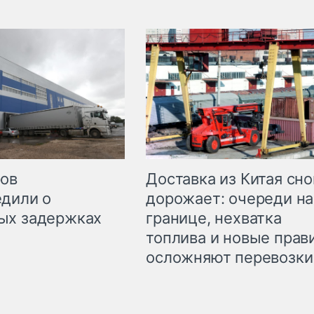
Доставка из Китая сно
ров
дорожает: очереди на
дили о
границе, нехватка
ых задержках
топлива и новые прав
осложняют перевозки