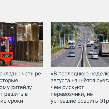
 склады: четыре
«В последнюю недел
которые
августа начнётся суета
ому ритейлу
чем рискуют
т решить в
перевозчики, не
ие сроки
успевшие освоить ЭТ