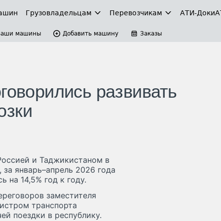
ашин
Грузовладельцам
Перевозчикам
АТИ-Доки
А
Ваши машины
Добавить машину
Заказы
оговорились развивать
озки
оссией и Таджикистаном в
, за январь–апрель 2026 года
ь на 14,5% год к году.
ереговоров заместителя
нистром транспорта
й поездки в республику.