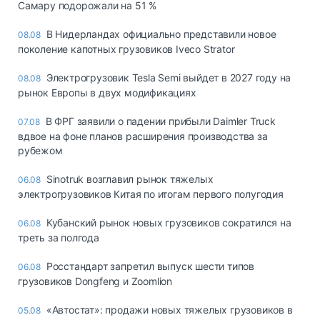
Самару подорожали на 51 %
В Нидерландах официально представили новое
08.08
поколение капотных грузовиков Iveco Strator
Электрогрузовик Tesla Semi выйдет в 2027 году на
08.08
рынок Европы в двух модификациях
В ФРГ заявили о падении прибыли Daimler Truck
07.08
вдвое на фоне планов расширения производства за
рубежом
Sinotruk возглавил рынок тяжелых
06.08
электрогрузовиков Китая по итогам первого полугодия
Кубанский рынок новых грузовиков сократился на
06.08
треть за полгода
Росстандарт запретил выпуск шести типов
06.08
грузовиков Dongfeng и Zoomlion
«Автостат»: продажи новых тяжелых грузовиков в
05.08