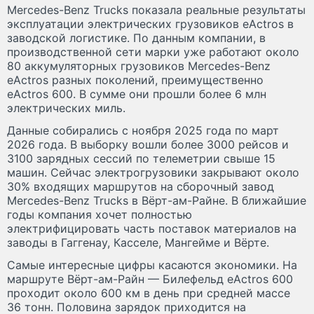
Mercedes-Benz Trucks показала реальные результаты
эксплуатации электрических грузовиков eActros в
заводской логистике. По данным компании, в
производственной сети марки уже работают около
80 аккумуляторных грузовиков Mercedes-Benz
eActros разных поколений, преимущественно
eActros 600. В сумме они прошли более 6 млн
электрических миль.
Данные собирались с ноября 2025 года по март
2026 года. В выборку вошли более 3000 рейсов и
3100 зарядных сессий по телеметрии свыше 15
машин. Сейчас электрогрузовики закрывают около
30% входящих маршрутов на сборочный завод
Mercedes-Benz Trucks в Вёрт-ам-Райне. В ближайшие
годы компания хочет полностью
электрифицировать часть поставок материалов на
заводы в Гаггенау, Касселе, Мангейме и Вёрте.
Самые интересные цифры касаются экономики. На
маршруте Вёрт-ам-Райн — Билефельд eActros 600
проходит около 600 км в день при средней массе
36 тонн. Половина зарядок приходится на