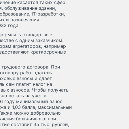
ничение касается таких сфер,
я, обслуживание зданий,
бразование, IT-разработки,
ых и развлечения.
32 года.
формлять стандартные
естве с одним заказчиком.
орам агрегаторов, например
редоставляют краткосрочные
 трудового договора. При
оговору работодатель
аховые взносы и сдает
ь сам платит налог на
вых взносов. Чтобы получать
но встать на учет в
26 году минимальный взнос
ажа и 1,03 балла, максимальный
. Также можно добровольно
учения больничного: при
тие составит 35 тыс. рублей,