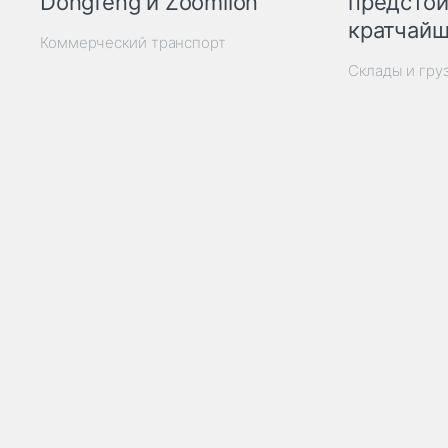
Dongfeng и Zoomlion
предстои
кратчайш
Коммерческий транспорт
Склады и гру