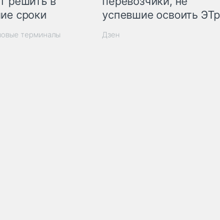
т решить в
перевозчики, не
ие сроки
успевшие освоить ЭТ
зовые терминалы
Дзен