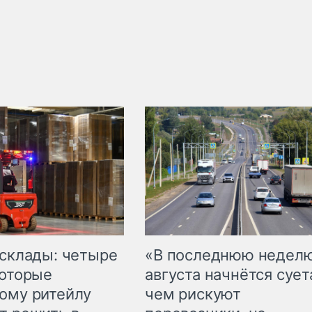
 склады: четыре
«В последнюю недел
которые
августа начнётся суета
ому ритейлу
чем рискуют