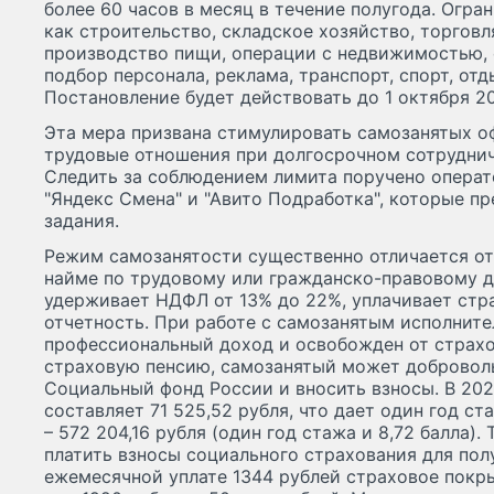
более 60 часов в месяц в течение полугода. Огра
как строительство, складское хозяйство, торговл
производство пищи, операции с недвижимостью, о
подбор персонала, реклама, транспорт, спорт, отд
Постановление будет действовать до 1 октября 20
Эта мера призвана стимулировать самозанятых о
трудовые отношения при долгосрочном сотруднич
Следить за соблюдением лимита поручено операт
"Яндекс Смена" и "Авито Подработка", которые п
задания.
Режим самозанятости существенно отличается от
найме по трудовому или гражданско-правовому д
удерживает НДФЛ от 13% до 22%, уплачивает стр
отчетность. При работе с самозанятым исполнител
профессиональный доход и освобожден от страхо
страховую пенсию, самозанятый может доброволь
Социальный фонд России и вносить взносы. В 20
составляет 71 525,52 рубля, что дает один год ст
– 572 204,16 рубля (один год стажа и 8,72 балла)
платить взносы социального страхования для пол
ежемесячной уплате 1344 рублей страховое покры