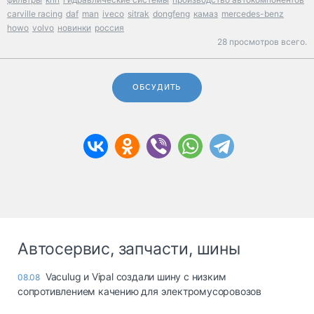
carville racing
daf
man
iveco
sitrak
dongfeng
камаз
mercedes-benz
howo
volvo
новинки
россия
28 просмотров всего.
ОБСУДИТЬ
Автосервис, запчасти, шины
Vaculug и Vipal создали шину с низким
08.08
сопротивлением качению для электромусоровозов