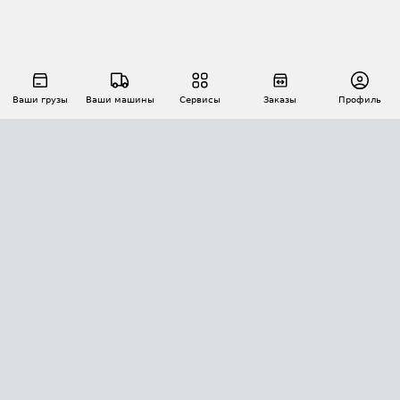
Ваши грузы
Ваши машины
Сервисы
Заказы
Профиль
АВТОМАТИЗАЦИЯ ПЕРЕВОЗОК
Площадки
Заказы
Торги
Тендеры
АТИ-Доки
GPS-мониторинг
АТИ Мессенджер
Цепочки грузов
API ATI.SU
ПОЛЕЗНОЕ
Расчет расстояний
БЕЗОПАСНОСТЬ
Академия ATI.SU
ATI.SU о безопасности
Звезды ATI.SU на вашем сайте
КОНТАКТЫ И ТАРИФЫ