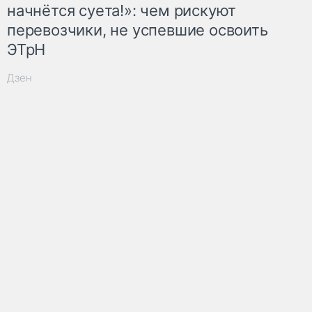
начнётся суета!»: чем рискуют
перевозчики, не успевшие освоить
ЭТрН
Дзен