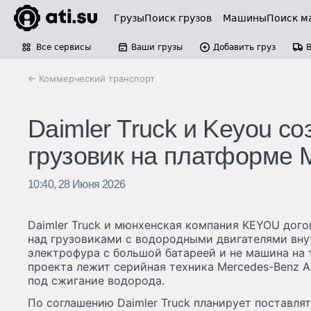
Грузы
Поиск грузов
Машины
Поиск м
Все сервисы
Ваши грузы
Добавить груз
← Коммерческий транспорт
Daimler Truck и Keyou с
грузовик на платформе M
10:40, 28 Июня 2026
Daimler Truck и мюнхенская компания KEYOU дог
над грузовиками с водородными двигателями внут
электрофура с большой батареей и не машина на 
проекта лежит серийная техника Mercedes-Benz A
под сжигание водорода.
По соглашению Daimler Truck планирует поставля