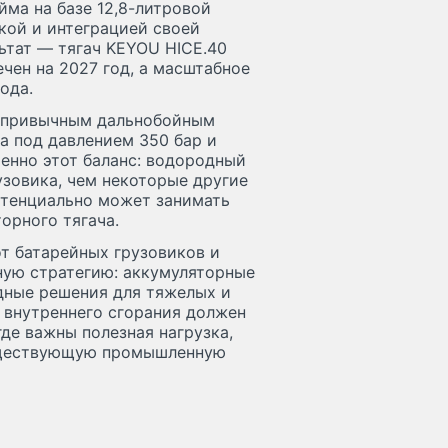
йма на базе 12,8-литровой
кой и интеграцией своей
ьтат — тягач KEYOU HICE.40
чен на 2027 год, а масштабное
ода.
к привычным дальнобойным
а под давлением 350 бар и
менно этот баланс: водородный
зовика, чем некоторые другие
отенциально может занимать
орного тягача.
от батарейных грузовиков и
ную стратегию: аккумуляторные
ные решения для тяжелых и
 внутреннего сгорания должен
де важны полезная нагрузка,
уществующую промышленную