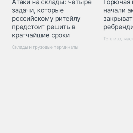
Горючая 
Атаки на склады: четыре
начали а
задачи, которые
закрыват
российскому ритейлу
ребренд
предстоит решить в
кратчайшие сроки
Топливо, мас
Склады и грузовые терминалы