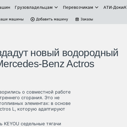
ашин
Грузовладельцам
Перевозчикам
АТИ-Доки
А
Ваши машины
Добавить машину
Заказы
оздадут новый водородный
ercedes-Benz Actros
оворились о совместной работе
реннего сгорания. Это не
топливных элементах: в основе
ctros L, которую адаптируют
ть KEYOU седельные тягачи