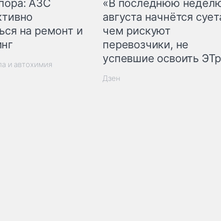
пора: АЗС
«В последнюю недел
ктивно
августа начнётся суета
ься на ремонт и
чем рискуют
инг
перевозчики, не
успевшие освоить ЭТ
ла и автохимия
Дзен