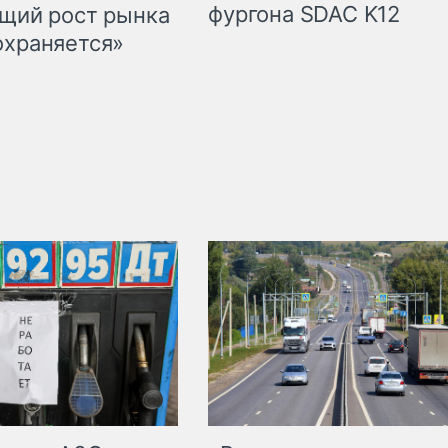
фургона SDAC K12
бщий рост рынка
охраняется»