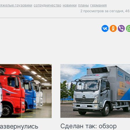
тяжелые грузовики
сотрудничество
новинки
планы
германия
2 просмотров за сегодня,
46
Сделан так: обзор
развернулись