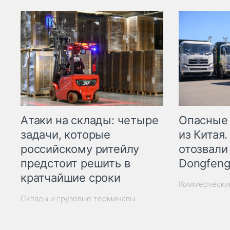
Опасные
Атаки на склады: четыре
из Китая.
задачи, которые
отозвали
российскому ритейлу
Dongfeng
предстоит решить в
кратчайшие сроки
Коммерчески
Склады и грузовые терминалы