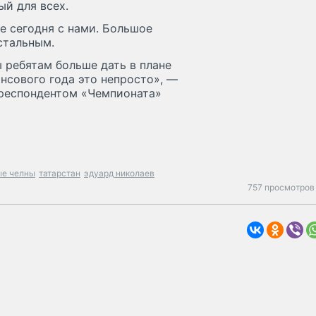
ый для всех.
е сегодня с нами. Большое
стальным.
 ребятам больше дать в плане
ансового года это непросто», —
рреспондентом «Чемпионата»
е челны
татарстан
эдуард николаев
757 просмотров 