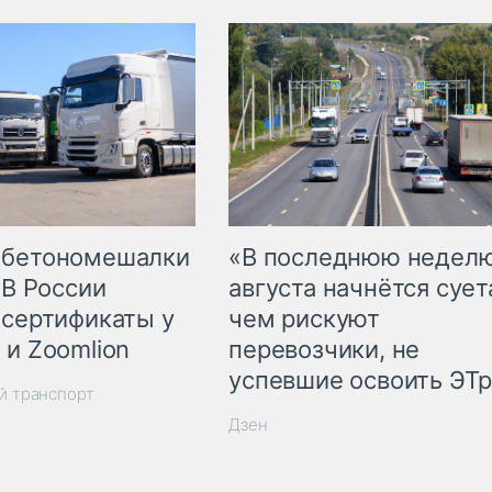
 бетономешалки
«В последнюю недел
 В России
августа начнётся суета
 сертификаты у
чем рискуют
 и Zoomlion
перевозчики, не
успевшие освоить ЭТ
й транспорт
Дзен