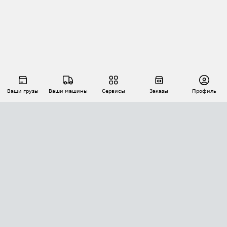
Ваши грузы
Ваши машины
Сервисы
Заказы
Профиль
АВТОМАТИЗАЦИЯ ПЕРЕВОЗОК
Площадки
Заказы
Торги
Тендеры
АТИ-Доки
GPS-мониторинг
АТИ Мессенджер
Цепочки грузов
API ATI.SU
ПОЛЕЗНОЕ
Расчет расстояний