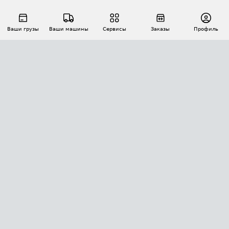
Ваши грузы
Ваши машины
Сервисы
Заказы
Профиль
АВТОМАТИЗАЦИЯ ПЕРЕВОЗОК
Площадки
Заказы
Торги
Тендеры
АТИ-Доки
GPS-мониторинг
АТИ Мессенджер
Цепочки грузов
API ATI.SU
ПОЛЕЗНОЕ
Расчет расстояний
БЕЗОПАСНОСТЬ
Академия ATI.SU
ATI.SU о безопасности
Звезды ATI.SU на вашем сайте
КОНТАКТЫ И ТАРИФЫ
Памятка по проверке контрагентов
Индекс ATI.SU FTL РФ
О системе ATI.SU
Светофор+
Средние ставки
ИНФОРМАЦИЯ
Контактная информация