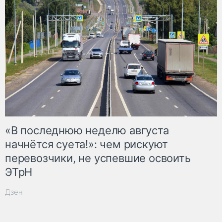
«В последнюю неделю августа
начнётся суета!»: чем рискуют
перевозчики, не успевшие освоить
ЭТрН
Дзен