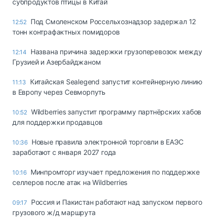
субпродуктов птицы в Китай
Под Смоленском Россельхознадзор задержал 12
12:52
тонн контрафактных помидоров
Названа причина задержки грузоперевозок между
12:14
Грузией и Азербайджаном
Китайская Sealegend запустит контейнерную линию
11:13
в Европу через Севморпуть
Wildberries запустит программу партнёрских хабов
10:52
для поддержки продавцов
Новые правила электронной торговли в ЕАЭС
10:36
заработают с января 2027 года
Минпромторг изучает предложения по поддержке
10:16
селлеров после атак на Wildberries
Россия и Пакистан работают над запуском первого
09:17
грузового ж/д маршрута