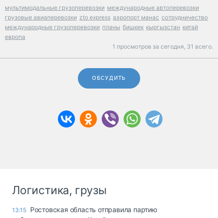
мультимодальные грузоперевозки
международные автоперевозки
грузовые авиаперевозки
zto express
аэропорт манас
сотрудничество
международные грузоперевозки
планы
бишкек
кыргызстан
китай
европа
1 просмотров за сегодня,
31 всего.
ОБСУДИТЬ
Логистика, грузы
Ростовская область отправила партию
13:15