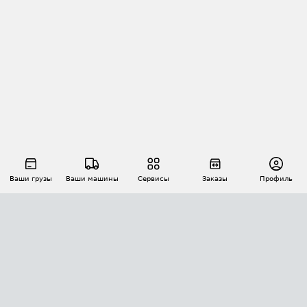
Ваши грузы
Ваши машины
Сервисы
Заказы
Профиль
АВТОМАТИЗАЦИЯ ПЕРЕВОЗОК
Площадки
Заказы
Торги
Тендеры
АТИ-Доки
GPS-мониторинг
АТИ Мессенджер
Цепочки грузов
API ATI.SU