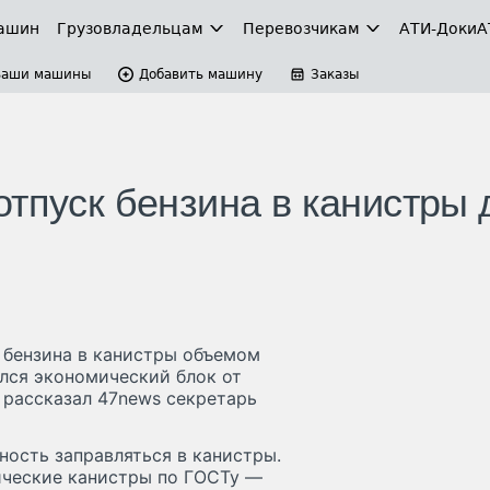
ашин
Грузовладельцам
Перевозчикам
АТИ-Доки
А
Ваши машины
Добавить машину
Заказы
тпуск бензина в канистры 
 бензина в канистры объемом
ился экономический блок от
 рассказал 47news секретарь
ость заправляться в канистры.
ические канистры по ГОСТу —