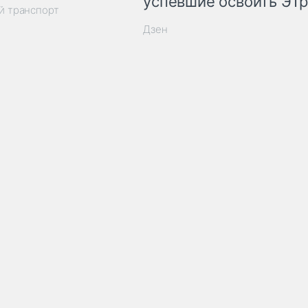
успевшие освоить ЭТ
й транспорт
Дзен