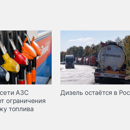
сети АЗС
Дизель остаётся в Ро
т ограничения
жу топлива