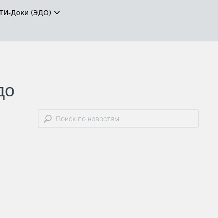
ТИ-Доки (ЭДО)
до