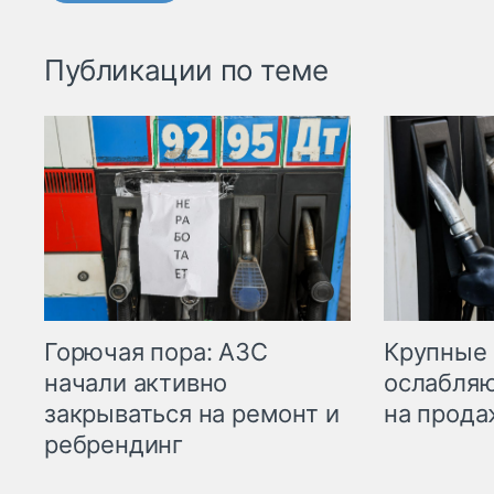
Публикации по теме
Горючая пора: АЗС
Крупные 
начали активно
ослабляю
закрываться на ремонт и
на прода
ребрендинг