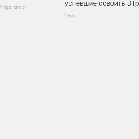
успевшие освоить ЭТ
й транспорт
Дзен