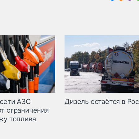
сети АЗС
Дизель остаётся в Ро
т ограничения
жу топлива