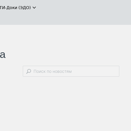
ТИ-Доки (ЭДО)
а