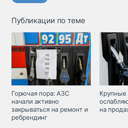
Публикации по теме
Горючая пора: АЗС
Крупные 
начали активно
ослабляю
закрываться на ремонт и
на прода
ребрендинг