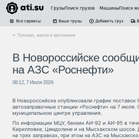
Грузы
Поиск грузов
Машины
Поиск м
Все сервисы
Ваши грузы
Добавить груз
← Топливо, масла и автохимия
В Новороссийске сообщи
на АЗС «Роснефти»
08:12, 7 Июля 2026
В Новороссийске опубликовали график поставок б
автозаправочные станции «Роснефти» на 7 июля. 
муниципальном центре управления.
По информации МЦУ, бензин АИ-92 и АИ-95 в тече
Кирилловке, Цемдолине и на Мысхакском шоссе. 
на трех заправках, при этом на АЗС на Мысхакско