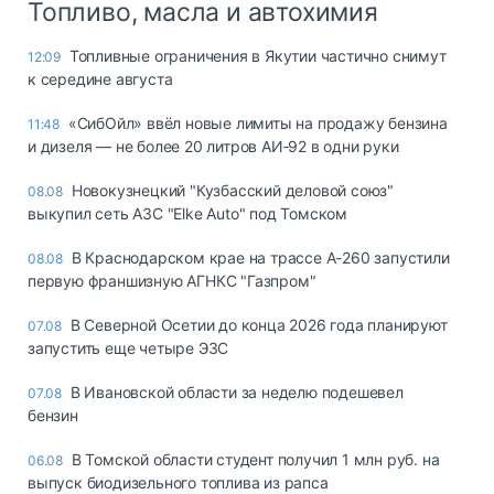
Топливо, масла и автохимия
Топливные ограничения в Якутии частично снимут
12:09
к середине августа
«СибОйл» ввёл новые лимиты на продажу бензина
11:48
и дизеля — не более 20 литров АИ‑92 в одни руки
Новокузнецкий "Кузбасский деловой союз"
08.08
выкупил сеть АЗС "Elke Auto" под Томском
В Краснодарском крае на трассе А-260 запустили
08.08
первую франшизную АГНКС "Газпром"
В Северной Осетии до конца 2026 года планируют
07.08
запустить еще четыре ЭЗС
В Ивановской области за неделю подешевел
07.08
бензин
В Томской области студент получил 1 млн руб. на
06.08
выпуск биодизельного топлива из рапса