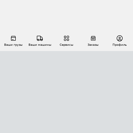
Ваши грузы
Ваши машины
Сервисы
Заказы
Профиль
АВТОМАТИЗАЦИЯ ПЕРЕВОЗОК
Площадки
Заказы
Торги
Тендеры
АТИ-Доки
GPS-мониторинг
АТИ Мессенджер
Цепочки грузов
API ATI.SU
ПОЛЕЗНОЕ
Расчет расстояний
БЕЗОПАСНОСТЬ
Академия ATI.SU