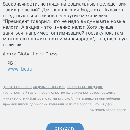
бесконечности, не глядя на социальные последствия
таких решений". Для пополнения бюджета Лысаков
предлагает использовать другие механизмы.
"Президент говорил, что не надо выдумывать новые
налоги. А акциз - это именно налог. Хотя лучше
заняться, например, оптимизацией госзакупок, там
можно сэкономить сотни миллиардов", - подчеркнул
политик.
Фото: Global Look Press
РБК
www.rbc.ru
цены на топливо
акцизы на топливо
строительство дорог
транспортный налог
правительство рф
силуанов
автоспеццентр
минэнерго
минфин
рса
фас
лдпр
лукойл
матвиенко
игорь лебедев
ярослав нилов
дворкович
калининградская область
крым
дфо
54 просмотров всего.
ОБСУДИТЬ