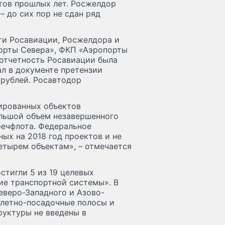
ктов прошлых лет. Росжелдор
– до сих пор не сдан ряд
и Росавиации, Росжелдора и
порты Севера», ФКП «Аэропорты
отчетность Росавиации была
ал в документе претензии
д рублей. Росавтодор
нированных объектов
ольшой объем незавершенного
речфлота. Федеральное
ных на 2018 год проектов и не
етырем объектам», – отмечается
стигли 5 из 19 целевых
ие транспортной системы». В
еверо-Западного и Азово-
злетно-посадочные полосы и
уктуры не введены в