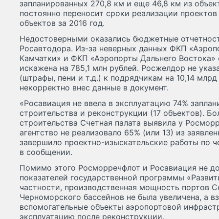
запланированных 270,8 км и еще 46,8 км из объе
постоянно переносит сроки реализации проектов 
объектов за 2016 год.
Недостоверными оказались бюджетные отчетност
Росавтодора. Из-за неверных данных ФКП «Аэро
Камчатки» и ФКП «Аэропорты Дальнего Востока» 
искажена на 785,1 млн рублей. Росжелдор не указ
(штрафы, пени и т.д.) к подрядчикам на 10,14 млр
некорректно внес данные в документ.
«Росавиация не ввела в эксплуатацию 74% запла
строительства и реконструкции (17 объектов). Б
строительства Счетная палата выявила у Росмор
агентство не реализовало 65% (или 13) из заявлен
завершило проектно-изыскательские работы по ч
в сообщении.
Помимо этого Росморречфлот и Росавиация не до
показателей государственной программы «Развит
частности, производственная мощность портов С
Черноморского бассейнов не была увеличена, а в
вспомогательные объекты аэропортовой инфрастр
эксплуатацию после реконструкции.