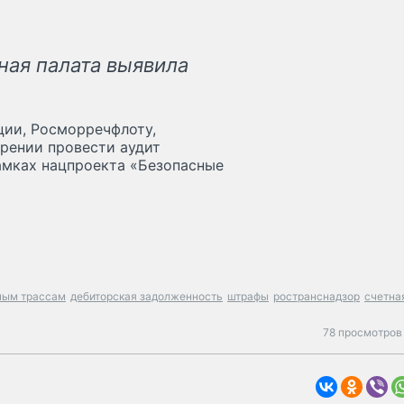
ная палата выявила
ции, Росморречфлоту,
ерении провести аудит
амках нацпроекта «Безопасные
ьным трассам
дебиторская задолженность
штрафы
ространснадзор
счетна
78 просмотров 