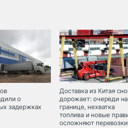
Доставка из Китая сно
ров
дорожает: очереди на
дили о
границе, нехватка
ых задержках
топлива и новые прав
осложняют перевозки