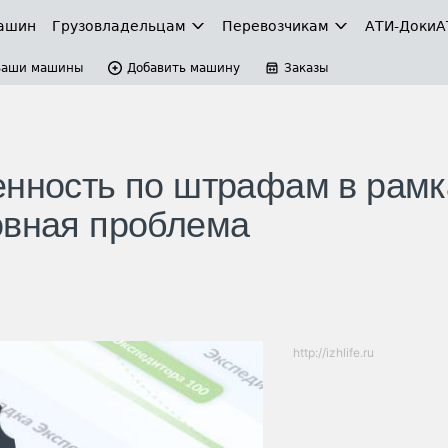
ашин
Грузовладельцам
Перевозчикам
АТИ-Доки
А
Ваши машины
Добавить машину
Заказы
енность по штрафам в рамк
овная проблема
http://izhlife.ru