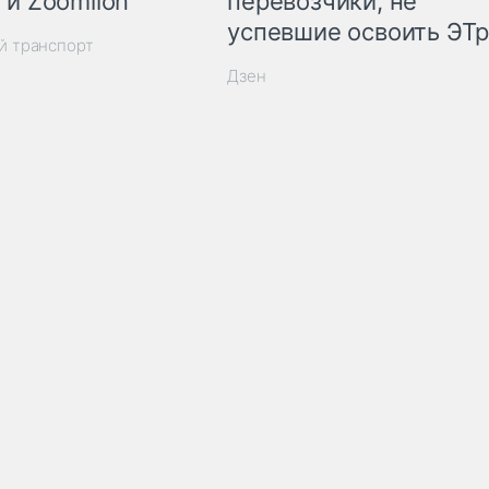
 и Zoomlion
перевозчики, не
успевшие освоить ЭТ
й транспорт
Дзен