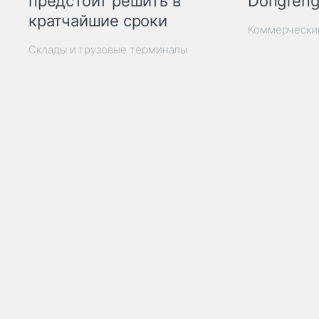
Dongfeng
предстоит решить в
кратчайшие сроки
Коммерчески
Склады и грузовые терминалы