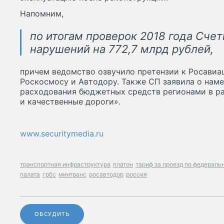
Напомним,
по итогам проверок 2018 года Счет
нарушений на 772,7 млрд рублей,
причем ведомство озвучило претензии к Росавиа
Роскосмосу и Автодору. Также СП заявила о нам
расходования бюджетных средств регионами в р
и качественные дороги».
www.securitymedia.ru
транспортная инфраструктура
платон
тариф за проезд по федерал
палата
грбс
минтранс
росавтодор
россия
ОБСУДИТЬ