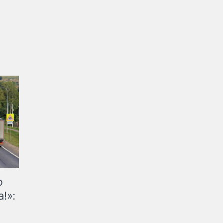
ю
!»: