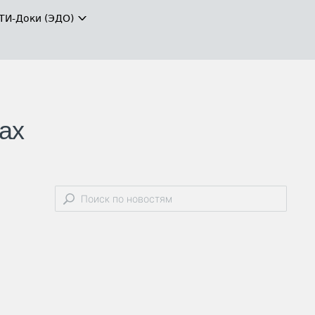
ТИ-Доки (ЭДО)
ах