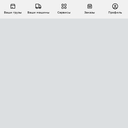
Ваши грузы
Ваши машины
Сервисы
Заказы
Профиль
АВТОМАТИЗАЦИЯ ПЕРЕВОЗОК
Площадки
Заказы
Торги
Тендеры
АТИ-Доки
GPS-мониторинг
АТИ Мессенджер
Цепочки грузов
API ATI.SU
ПОЛЕЗНОЕ
Расчет расстояний
БЕЗОПАСНОСТЬ
Академия ATI.SU
ATI.SU о безопасности
Звезды ATI.SU на вашем сайте
КОНТАКТЫ И ТАРИФЫ
Памятка по проверке контрагентов
Индекс ATI.SU FTL РФ
О системе ATI.SU
Светофор+
Средние ставки
ИНФОРМАЦИЯ
Контактная информация
Страхование