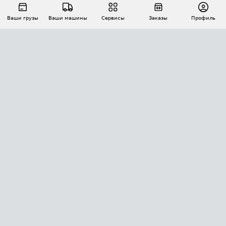
Ваши грузы
Ваши машины
Сервисы
Заказы
Профиль
АВТОМАТИЗАЦИЯ ПЕРЕВОЗОК
Площадки
Заказы
Торги
Тендеры
АТИ-Доки
GPS-мониторинг
АТИ Мессенджер
Цепочки грузов
API ATI.SU
ПОЛЕЗНОЕ
Расчет расстояний
БЕЗОПАСНОСТЬ
Академия ATI.SU
ATI.SU о безопасности
Звезды ATI.SU на вашем сайте
КОНТАКТЫ И ТАРИФЫ
Памятка по проверке контрагентов
Индекс ATI.SU FTL РФ
О системе ATI.SU
Светофор+
Средние ставки
ИНФОРМАЦИЯ
Контактная информация
Страхование
Выгодные направления
Блог