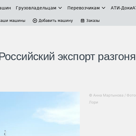
ашин
Грузовладельцам
Перевозчикам
АТИ-Доки
А
Ваши машины
Добавить машину
Заказы
 Российский экспорт разгоня
© Анна Мартынова / Фото
Лори