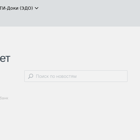
ТИ-Доки (ЭДО)
ет
банк